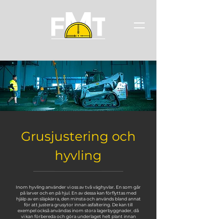
Grusjustering och
hyvling
Inom hyvling använder vi oss av två väghyvlar. En som går
på larver och en på hjul. En av dessa kan förflyttas med
hjälp av en släpkärra, den minsta och används bland annat
för att justera grusytor innan asfaltering. De kan till
exempel också användas inom stora lagerbyggnader, då
vi kan förbereda och göra underlaget helt plant innan