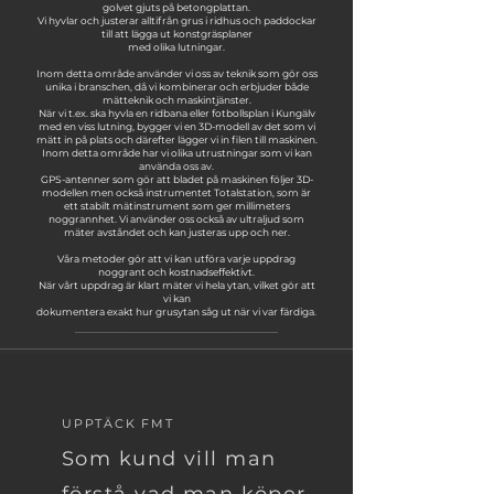
golvet gjuts på betongplattan.
Vi hyvlar och justerar alltifrån grus i ridhus och paddockar
till att lägga ut konstgräsplaner
med olika lutningar.
Inom detta område använder vi oss av teknik som gör oss
unika i branschen, då vi kombinerar och erbjuder både
mätteknik och maskintjänster.
När vi t.ex. ska hyvla en ridbana eller fotbollsplan i Kungälv
med en viss lutning, bygger vi en 3D-modell av det som vi
mätt in på plats och därefter lägger vi in filen till maskinen.
Inom detta område har vi olika utrustningar som vi kan
använda oss av.
GPS-antenner som gör att bladet på maskinen följer 3D-
modellen men också instrumentet Totalstation, som är
ett stabilt mätinstrument som ger millimeters
noggrannhet. Vi använder oss också av ultraljud som
mäter avståndet och kan justeras upp och ner.
Våra metoder gör att vi kan utföra varje uppdrag
noggrant och kostnadseffektivt.
När vårt uppdrag är klart mäter vi hela ytan, vilket gör att
vi kan
dokumentera exakt hur grusytan såg ut när vi var färdiga.
UPPTÄCK FMT
Som kund vill man