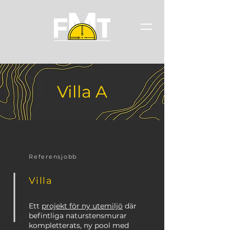
Villa A
Referensjobb
Villa
Ett
projekt för ny utemiljö
där
befintliga naturstensmurar
kompletterats, ny pool med