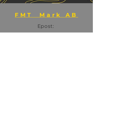
FMT Mark AB
Epost:
info@fmtmark.se
Adress:
Torrebräcka 130
442 73 Kärna