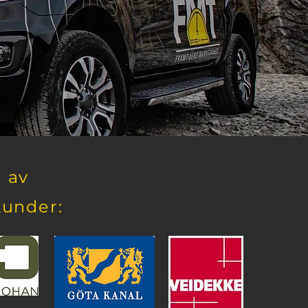
 av
kunder: