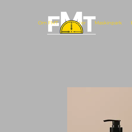
Om FMT
Tjänster
Maskinpark