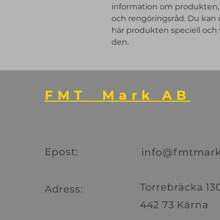
information om produkten, s
och rengöringsråd. Du kan o
här produkten speciell och 
den.
FMT Mark AB
Epost:
info@fmtmark
Torrebräcka 13
Adress:
442 73 Kärna