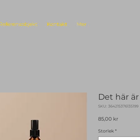
Referensobjekt
Kontakt
Mer
Det här ä
SKU: 364215376135199
Pris
85,00 kr
Storlek
*