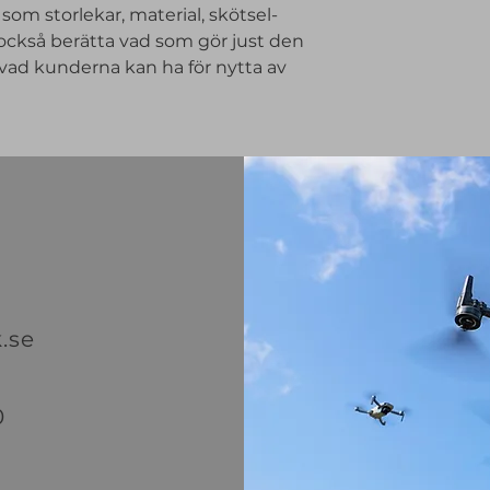
om storlekar, material, skötsel- 
de kan handla hos d
ckså berätta vad som gör just den 
vad kunderna kan ha för nytta av 
.se
0