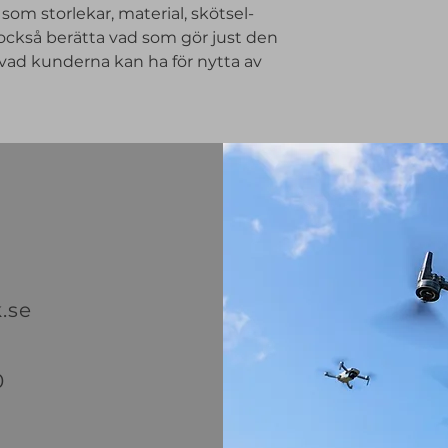
om storlekar, material, skötsel- 
de kan handla hos d
ckså berätta vad som gör just den 
vad kunderna kan ha för nytta av 
.se
0