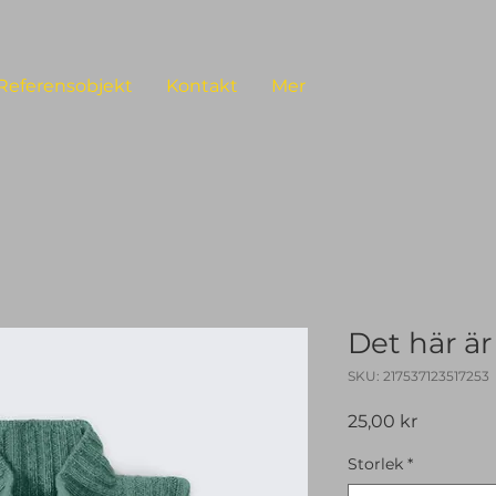
Referensobjekt
Kontakt
Mer
Det här ä
SKU: 217537123517253
Pris
25,00 kr
Storlek
*