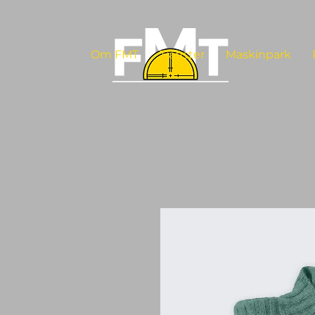
Om FMT
Tjänster
Maskinpark