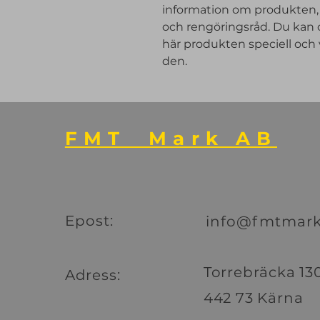
information om produkten, s
och rengöringsråd. Du kan o
här produkten speciell och 
den.
FMT Mark AB
Epost:
info@fmtmark
Torrebräcka 13
Adress:
442 73 Kärna